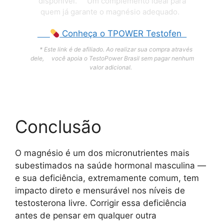
disponível. Um complemento ideal para
quem já garante o magnésio adequado.
Conheça o TPOWER Testofen
* Este link é de afiliado. Ao realizar sua compra através
dele, você apoia o TestoPower Brasil sem pagar nenhum
valor adicional.
Conclusão
O magnésio é um dos micronutrientes mais
subestimados na saúde hormonal masculina —
e sua deficiência, extremamente comum, tem
impacto direto e mensurável nos níveis de
testosterona livre. Corrigir essa deficiência
antes de pensar em qualquer outra