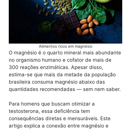
o
p
n
n
m
M
o
p
g
ai
k
er
l
Alimentos ricos em magnésio
O magnésio é o quarto mineral mais abundante
no organismo humano e cofator de mais de
300 reações enzimáticas. Apesar disso,
estima-se que mais da metade da população
brasileira consuma magnésio abaixo das
quantidades recomendadas — sem nem saber.
Para homens que buscam otimizar a
testosterona, essa deficiência tem
consequências diretas e mensuráveis. Este
artigo explica a conexão entre magnésio e