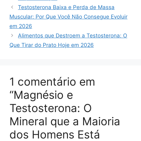
b
A
st
dI
er
e
a
o
l
l
e
Testosterona Baixa e Perda de Massa
o
p
n
n
m
M
Muscular: Por Que Você Não Consegue Evoluir
o
p
g
ai
em 2026
k
er
l
Alimentos que Destroem a Testosterona: O
Que Tirar do Prato Hoje em 2026
1 comentário em
“Magnésio e
Testosterona: O
Mineral que a Maioria
dos Homens Está