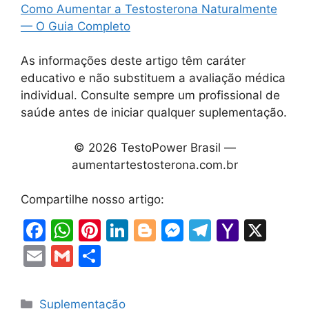
Como Aumentar a Testosterona Naturalmente
— O Guia Completo
As informações deste artigo têm caráter
educativo e não substituem a avaliação médica
individual. Consulte sempre um profissional de
saúde antes de iniciar qualquer suplementação.
© 2026 TestoPower Brasil —
aumentartestosterona.com.br
Compartilhe nosso artigo:
F
W
Pi
Li
Bl
M
T
Y
X
a
h
nt
n
o
e
el
a
E
G
S
c
at
er
k
g
s
e
h
m
m
h
e
s
e
e
g
s
gr
o
ai
ai
ar
Categorias
Suplementação