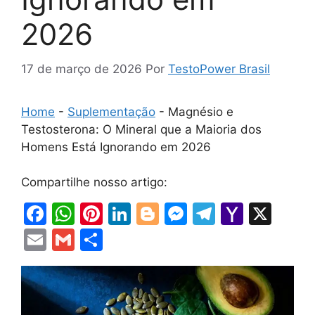
2026
17 de março de 2026
Por
TestoPower Brasil
Home
-
Suplementação
-
Magnésio e
Testosterona: O Mineral que a Maioria dos
Homens Está Ignorando em 2026
Compartilhe nosso artigo:
F
W
Pi
Li
Bl
M
T
Y
X
a
h
nt
n
o
e
el
a
E
G
S
c
at
er
k
g
s
e
h
m
m
h
e
s
e
e
g
s
gr
o
ai
ai
ar
b
A
st
dI
er
e
a
o
l
l
e