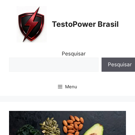
Pular
para
o
TestoPower Brasil
conteúdo
Pesquisar
Pesquisar
Menu